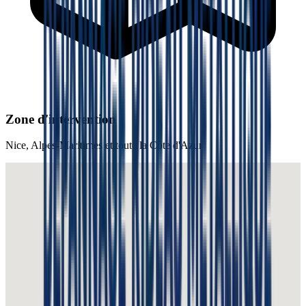
Zone d'intervention
Nice
,
Alpes-Maritimes
et toute la
Côte d'Azur