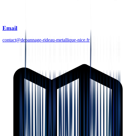
Email
contact@depannage-rideau-metallique-nice.fr