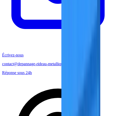
Écrivez-nous
contact@depannage-rideau-metallique-nice.fr
Réponse sous 24h